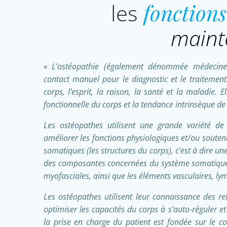
les
fonctions
maint
« L’ostéopathie (également dénommée médecine o
contact manuel pour le diagnostic et le traitement
corps, l’esprit, la raison, la santé et la maladie. Ell
fonctionnelle du corps et la tendance intrinsèque de 
Les ostéopathes utilisent une grande variété de
améliorer les fonctions physiologiques et/ou souten
somatiques (les structures du corps), c’est à dire u
des composantes concernées du système somatique : l
myofasciales, ainsi que les éléments vasculaires, l
Les ostéopathes utilisent leur connaissance des rel
optimiser les capacités du corps à s’auto-réguler et
la prise en charge du patient est fondée sur le c