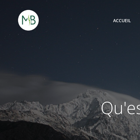
Aller
au
contenu
ACCUEIL
Qu'es