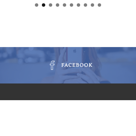
FACEBOOK
Téléphone : +33 6 61 45 95 57
eilles et alentours,
net Wakanda
E-mail : contact@osteobochet.