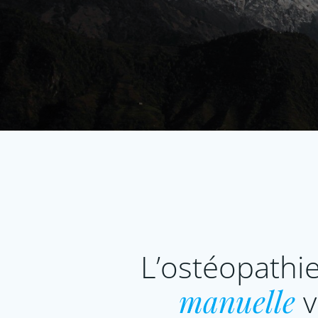
L’ostéopathi
manuelle
v