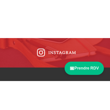
INSTAGRAM
📅
Prendre RDV
PRISE DE RENDEZ-
VOUS
fr