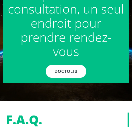
consultation, un seul
endroit pour
prendre rendez-
vous
DOCTOLIB
F.A.Q.